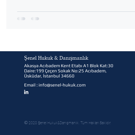
Şenel Hukuk & Danışmanlık
Akasya Acıbadem Kent Etabı A1 Blok Kat:30
Daire:199 Çeçen Sokak No:25 Acıbadem,
Üsküdar, İstanbul 34660
Email :
info@senel-hukuk.com
©
2020 Şenel Hukuk&Danışmanlık. Tüm Hakları Saklıdır.