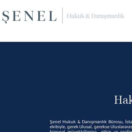
Ha
Şenel Hukuk & Danışmanlık Bürosu, İsta
ekibiyle, gerek Ulusal, gerekse Uluslarar
bireysel müvekkillerine etkin ve profe