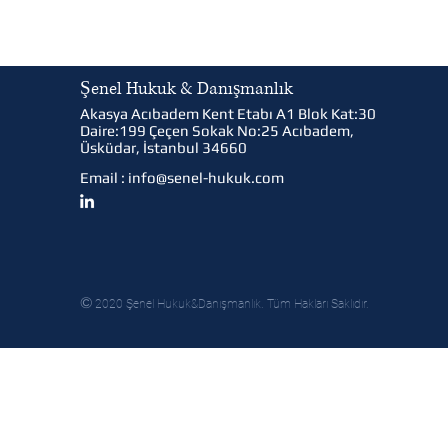
Şenel Hukuk & Danışmanlık
Akasya Acıbadem Kent Etabı A1 Blok Kat:30
Daire:199 Çeçen Sokak No:25 Acıbadem,
Üsküdar, İstanbul 34660
Email :
info@senel-hukuk.com
©
2020 Şenel Hukuk&Danışmanlık. Tüm Hakları Saklıdır.