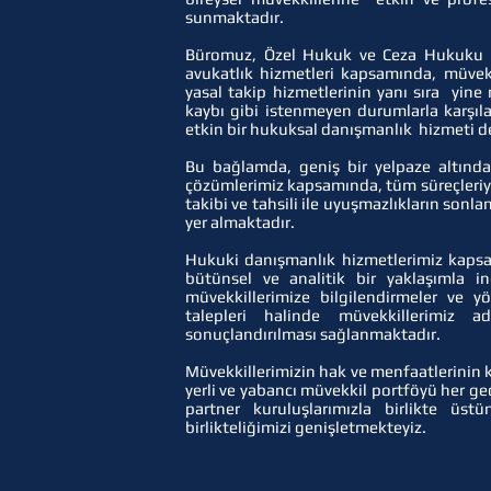
sunmaktadır.
Büromuz, Özel Hukuk ve Ceza Hukuku a
avukatlık hizmetleri kapsamında, müvekk
yasal takip hizmetlerinin yanı sıra yine
kaybı gibi istenmeyen durumlarla karşıl
etkin bir hukuksal danışmanlık hizmeti d
Bu bağlamda, geniş bir yelpaze altınd
çözümlerimiz kapsamında, tüm süreçleriyle
takibi ve tahsili ile uyuşmazlıkların sonl
yer almaktadır.
Hukuki danışmanlık hizmetlerimiz kapsa
bütünsel ve analitik bir yaklaşımla i
müvekkillerimize bilgilendirmeler ve y
talepleri halinde müvekkillerimiz a
sonuçlandırılması sağlanmaktadır.
Müvekkillerimizin hak ve menfaatlerinin
yerli ve yabancı müvekkil portföyü her 
partner kuruluşlarımızla birlikte üst
birlikteliğimizi genişletmekteyiz.